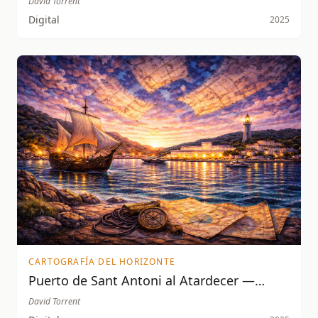
David Torrent
Digital
2025
CARTOGRAFÍA DEL HORIZONTE
Puerto de Sant Antoni al Atardecer —
Cartografía
David Torrent