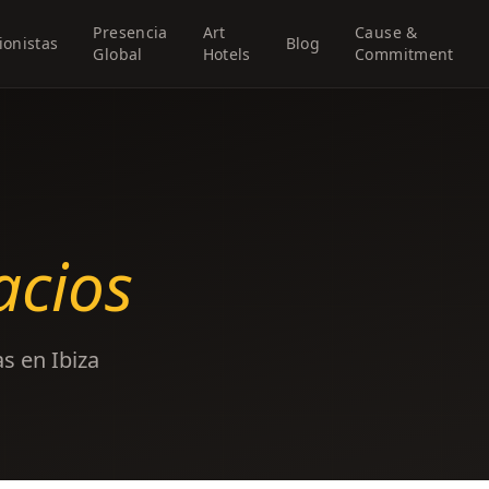
Presencia
Art
Cause &
ionistas
Blog
Global
Hotels
Commitment
acios
s en Ibiza