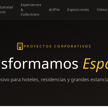
Experiences
itutional
&
ArtFlix
Exposiciones
Colecc
ects
Collections
PROYECTOS CORPORATIVOS
nsformamos
Esp
usivo para hoteles, residencias y grandes estancia